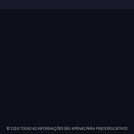
© 2026 TODAS AS INFORMAÇÕES SÃO APENAS PARA FINS EXPLICATIVOS