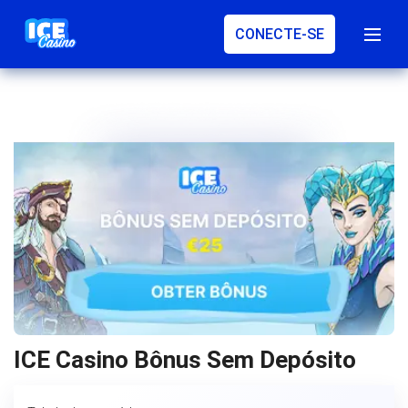
CONECTE-SE
ICE Casino Bônus Sem Depósito