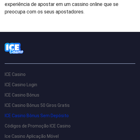
experiência de apostar em um cassino online que se
preocupa com os seus apostadores.
ICE Casino
ICE Casino Login
ICE Casino Bônus
ICE Casino Bônus 50 Giros Gratis
ICE Casino Bônus Sem Depósito
Códigos de Promoção ICE Casino
Ice Casino Aplicação Móvel