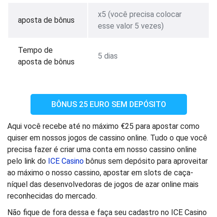
x5 (você precisa colocar
aposta de bônus
esse valor 5 vezes)
Tempo de
5 dias
aposta de bônus
BÔNUS 25 EURO SEM DEPÓSITO
Aqui você recebe até no máximo €25 para apostar como
quiser em nossos jogos de cassino online. Tudo o que você
precisa fazer é criar uma conta em nosso cassino online
pelo link do
ICE Casino
bônus sem depósito para aproveitar
ao máximo o nosso cassino, apostar em slots de caça-
níquel das desenvolvedoras de jogos de azar online mais
reconhecidas do mercado.
Não fique de fora dessa e faça seu cadastro no ICE Casino