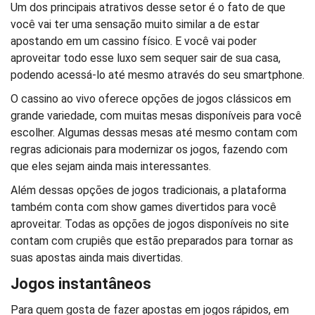
Um dos principais atrativos desse setor é o fato de que
você vai ter uma sensação muito similar a de estar
apostando em um cassino físico. E você vai poder
aproveitar todo esse luxo sem sequer sair de sua casa,
podendo acessá-lo até mesmo através do seu smartphone.
O cassino ao vivo oferece opções de jogos clássicos em
grande variedade, com muitas mesas disponíveis para você
escolher. Algumas dessas mesas até mesmo contam com
regras adicionais para modernizar os jogos, fazendo com
que eles sejam ainda mais interessantes.
Além dessas opções de jogos tradicionais, a plataforma
também conta com show games divertidos para você
aproveitar. Todas as opções de jogos disponíveis no site
contam com crupiês que estão preparados para tornar as
suas apostas ainda mais divertidas.
Jogos instantâneos
Para quem gosta de fazer apostas em jogos rápidos, em