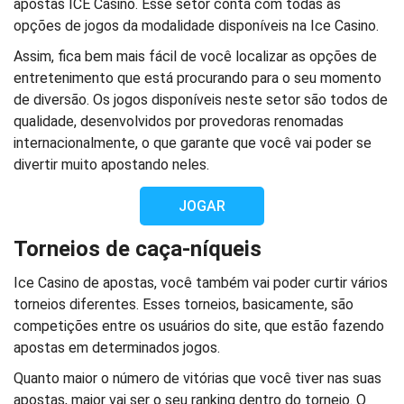
apostas ICE Casino. Esse setor conta com todas as
opções de jogos da modalidade disponíveis na Ice Casino.
Assim, fica bem mais fácil de você localizar as opções de
entretenimento que está procurando para o seu momento
de diversão. Os jogos disponíveis neste setor são todos de
qualidade, desenvolvidos por provedoras renomadas
internacionalmente, o que garante que você vai poder se
divertir muito apostando neles.
JOGAR
Torneios de caça-níqueis
Ice Casino de apostas, você também vai poder curtir vários
torneios diferentes. Esses torneios, basicamente, são
competições entre os usuários do site, que estão fazendo
apostas em determinados jogos.
Quanto maior o número de vitórias que você tiver nas suas
apostas, maior vai ser o seu ranking dentro do torneio. O