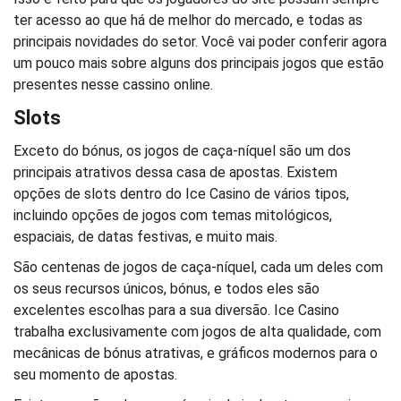
ter acesso ao que há de melhor do mercado, e todas as
principais novidades do setor. Você vai poder conferir agora
um pouco mais sobre alguns dos principais jogos que estão
presentes nesse cassino online.
Slots
Exceto do bónus, os jogos de caça-níquel são um dos
principais atrativos dessa casa de apostas. Existem
opções de slots dentro do Ice Casino de vários tipos,
incluindo opções de jogos com temas mitológicos,
espaciais, de datas festivas, e muito mais.
São centenas de jogos de caça-níquel, cada um deles com
os seus recursos únicos, bónus, e todos eles são
excelentes escolhas para a sua diversão. Ice Casino
trabalha exclusivamente com jogos de alta qualidade, com
mecânicas de bónus atrativas, e gráficos modernos para o
seu momento de apostas.