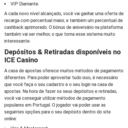
VIP Diamante.
A cada novo nível alcançado, você vai ganhar uma oferta de
recarga com percentual maior, e também um percentual de
cashback aprimorado. O bónus de aniversário na plataforma
também vai ser melhor, o que torna esse sistema muito
interessante.
Depósitos & Retiradas disponíveis no
ICE Casino
A casa de apostas oferece muitos métodos de pagamento
diferentes. Para poder aproveitar tudo isso, é necessário
que você faça o seu cadastro e o seu login na casa de
apostas. Na hora de fazer os seus depósitos e retiradas,
você vai conseguir utilizar métodos de pagamento
populares em Portugal. O jogador vai poder usar as
seguintes opções para o seu depósito dentro do site
online: