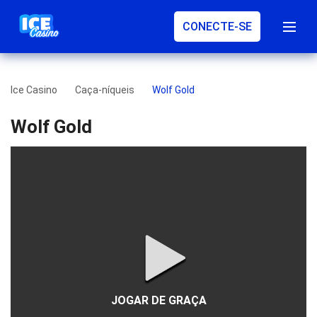
CONECTE-SE
Ice Casino
Caça-níqueis
Wolf Gold
Wolf Gold
JOGAR DE GRAÇA